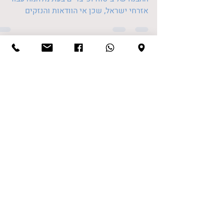
30 בנוב׳ 2023
זמן קריאה 3 דקות
ביטוח ופיצויים בזמן מלחמה
כללי בימים קשים אלה, לא ניתן להפריז בחשיבו
ההבנה של ביטוח ופיצויים בעת מלחמה עבור
אזרחי ישראל, שכן אי הוודאות והנזקים
המממשים...